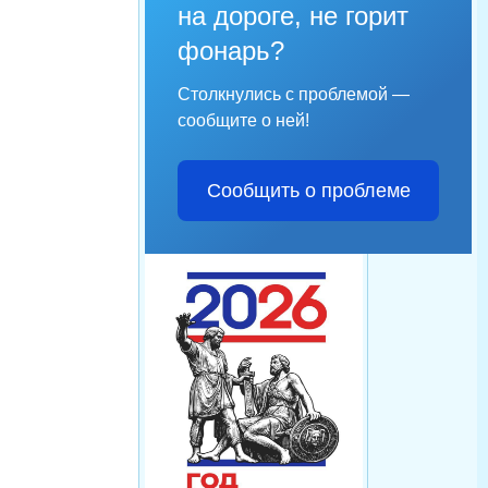
на дороге, не горит
фонарь?
Столкнулись с проблемой —
сообщите о ней!
Сообщить о проблеме