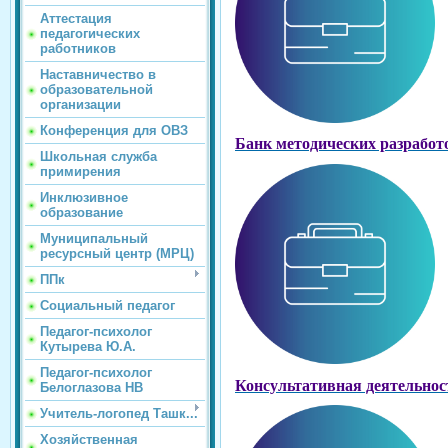
Аттестация
педагогических
работников
Наставничество в
образовательной
организации
Конференция для ОВЗ
Банк методических разработ
Школьная служба
примирения
Инклюзивное
образование
Муниципальный
ресурсный центр (МРЦ)
ППк
Социальный педагог
Педагог-психолог
Кутырева Ю.А.
Педагог-психолог
Консультативная деятельнос
Белоглазова НВ
Учитель-логопед Ташк...
Хозяйственная