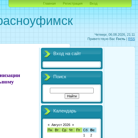
Главная
Регистрация
Вход
Красноуфимск
Четверг, 06.08.2026, 21:11
Приветствую Вас
Гость
|
RSS
Вход на сайт
анизации
Поиск
ьному
Календарь
«
Август 2026
»
Пн
Вт
Ср
Чт
Пт
Сб
Вс
1
2