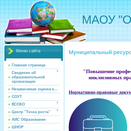
МАОУ "О
Меню сайта
Муниципальный ресурс
Главная страница
"Повышение профес
Сведения об
инклюзивных пра
образовательной
организации
Независимая оценка к...
Нормативно-правовые доку
СОУТ
ВСОКО
Центр "Точка роста"
АИС Образование
ШНОР