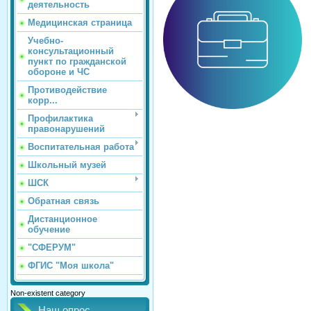
деятельность
Медицинская страница
Учебно-
консультационный
пункт по гражданской
обороне и ЧС
Противодействие
корр...
Профилактика
правонарушений
Воспитательная работа
Школьный музей
ШСК
Обратная связь
Дистанционное
обучение
"СФЕРУМ"
ФГИС "Моя школа"
Non-existent category
Наш опрос