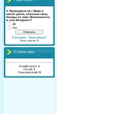
3. Проводятся ли с Вами в
школе уроки, классные часы,
беседы по теме «Безопасность
в сети Интернет»?
Да
Нет
[
·
]
Результаты
Архив опросов
Всего ответов:
9
Статистика
Онлайн всего:
1
Гостей:
1
Пользователей:
0