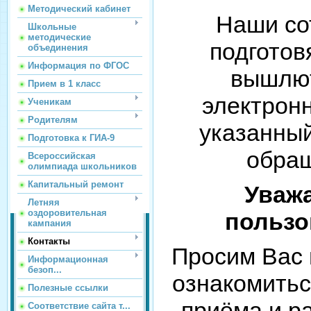
Методический кабинет
Наши со
Школьные
методические
подготов
объединения
Информация по ФГОС
вышлют
Прием в 1 класс
электрон
Ученикам
Родителям
указанны
Подготовка к ГИА-9
обра
Всероссийская
олимпиада школьников
Капитальный ремонт
Уваж
Летняя
оздоровительная
пользо
кампания
Контакты
Просим Вас
Информационная
безоп...
ознакомитьс
Полезные ссылки
приёма и р
Соответствие сайта т...