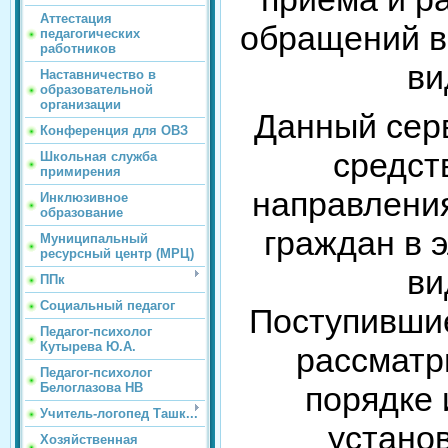
Аттестация
обращений в
педагогических
работников
ви
Наставничество в
образовательной
организации
Данный сер
Конференция для ОВЗ
средст
Школьная служба
примирения
направлени
Инклюзивное
образование
граждан в 
Муниципальный
ресурсный центр (МРЦ)
ви
ППк
Социальный педагог
Поступивши
Педагог-психолог
Кутырева Ю.А.
рассматр
Педагог-психолог
Белоглазова НВ
порядке 
Учитель-логопед Ташк...
устано
Хозяйственная