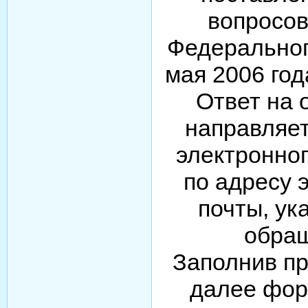
вопросов 
Федеральног
мая 2006 год
Ответ на
направляе
электронно
по адресу 
почты, ук
обра
Заполнив п
далее фор