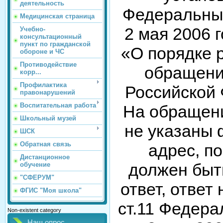
деятельность
Федеральны
Медицинская страница
2 мая 2006 
Учебно-
консультационный
пункт по гражданской
«О порядке 
обороне и ЧС
Противодействие
обращени
корр...
Профилактика
Российской
правонарушений
Воспитательная работа
На обращени
Школьный музей
не указаны
ШСК
Обратная связь
адрес, п
Дистанционное
должен быт
обучение
"СФЕРУМ"
ответ, ответ 
ФГИС "Моя школа"
ст.11 Федера
Non-existent category
Наш опрос