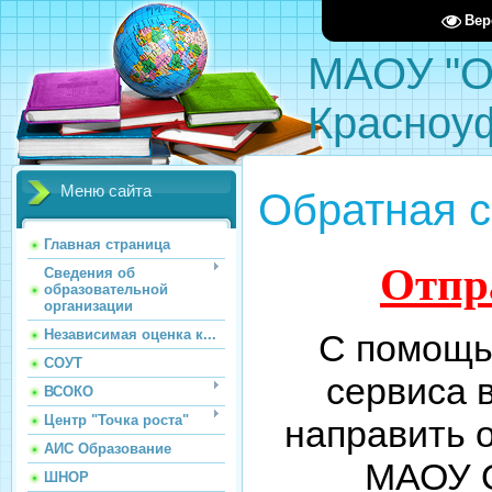
Вер
МАОУ "О
Красноу
Меню сайта
Обратная с
Главная страница
Отпр
Сведения об
образовательной
организации
Независимая оценка к...
С помощь
СОУТ
сервиса 
ВСОКО
Центр "Точка роста"
направить 
АИС Образование
МАОУ 
ШНОР