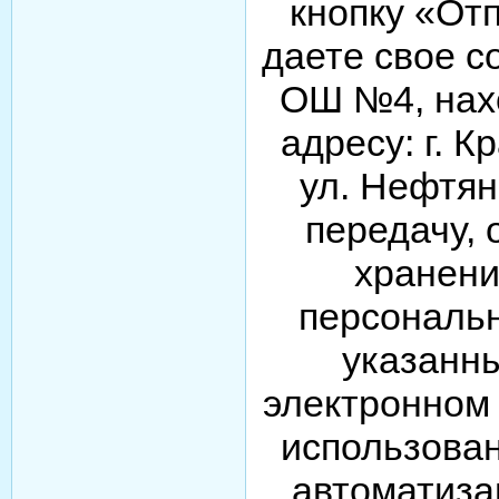
кнопку «От
даете свое 
ОШ №4, нах
адресу: г. 
ул. Нефтян
передачу, 
хранен
персональ
указанн
электронном
использова
автоматиза