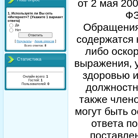
от 2 мая 20
ФЗ
1. Используете ли Вы сеть
«Интернет»? (Укажите 1 вариант
ответа)
Обращения
Да
Нет
содержатся
[
·
]
Результаты
Архив опросов
Всего ответов:
8
либо оско
Статистика
выражения, 
здоровью 
Онлайн всего:
1
Гостей:
1
должностн
Пользователей:
0
также члено
могут быть 
ответа п
поставле