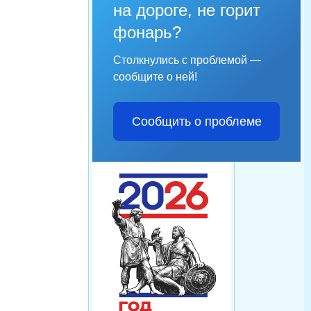
на дороге, не горит
фонарь?
Столкнулись с проблемой —
сообщите о ней!
Сообщить о проблеме