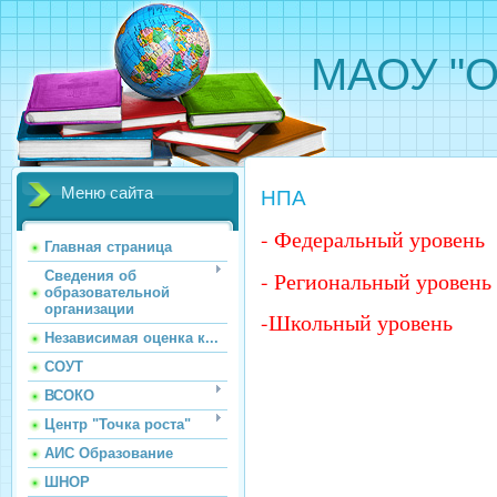
МАОУ "О
Меню сайта
НПА
- Федеральный уровень
Главная страница
- Региональный уровень
Сведения об
образовательной
организации
-Школьный уровень
Независимая оценка к...
СОУТ
ВСОКО
Центр "Точка роста"
АИС Образование
ШНОР