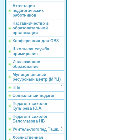
Аттестация
педагогических
работников
Наставничество в
образовательной
организации
Конференция для ОВЗ
Школьная служба
примирения
Инклюзивное
образование
Муниципальный
ресурсный центр (МРЦ)
ППк
Социальный педагог
Педагог-психолог
Кутырева Ю.А.
Педагог-психолог
Белоглазова НВ
Учитель-логопед Ташк...
Хозяйственная