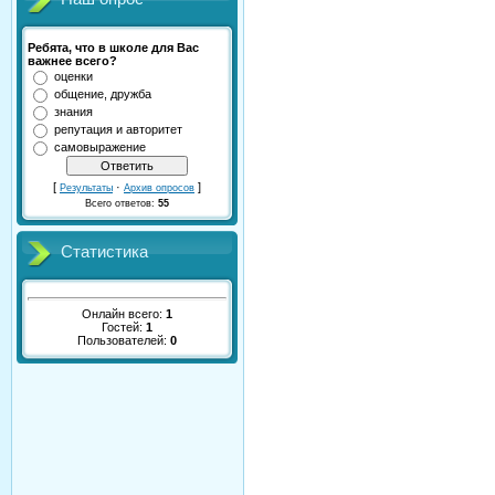
Ребята, что в школе для Вас
важнее всего?
оценки
общение, дружба
знания
репутация и авторитет
самовыражение
[
·
]
Результаты
Архив опросов
Всего ответов:
55
Статистика
Онлайн всего:
1
Гостей:
1
Пользователей:
0