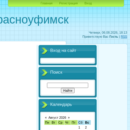
Главная
Регистрация
Вход
Красноуфимск
Четверг, 06.08.2026, 18:13
Приветствую Вас
Гость
|
RSS
Вход на сайт
Поиск
Календарь
«
Август 2026
»
Пн
Вт
Ср
Чт
Пт
Сб
Вс
1
2