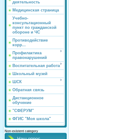
деятельность
Медицинская страница
Учебно-
консультационный
пункт по гражданской
обороне и ЧС
Противодействие
корр...
Профилактика
правонарушений
Воспитательная работа
Школьный музей
ШСК
Обратная связь
Дистанционное
обучение
"СФЕРУМ"
ФГИС "Моя школа"
Non-existent category
Наш опрос