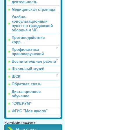
деятельность
Медицинская страница
Учебно-
консультационный
пункт по гражданской
обороне и ЧС
Противодействие
корр...
Профилактика
правонарушений
Воспитательная работа
Школьный музей
ШСК
Обратная связь
Дистанционное
обучение
"СФЕРУМ"
ФГИС "Моя школа"
Non-existent category
Наш опрос