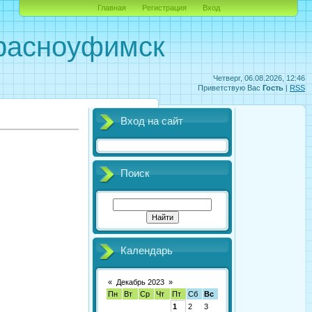
Главная
Регистрация
Вход
Красноуфимск
Четверг, 06.08.2026, 12:46
Приветствую Вас
Гость
|
RSS
Вход на сайт
Поиск
Календарь
«
Декабрь 2023
»
Пн
Вт
Ср
Чт
Пт
Сб
Вс
1
2
3