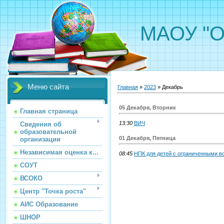
МАОУ "О
Меню сайта
Главная
»
2023
»
Декабрь
05 Декабря, Вторник
Главная страница
13:30
ВИЧ
Сведения об
образовательной
01 Декабря, Пятница
организации
Независимая оценка к...
08:45
НПК для детей с ограниченными в
СОУТ
ВСОКО
Центр "Точка роста"
АИС Образование
ШНОР