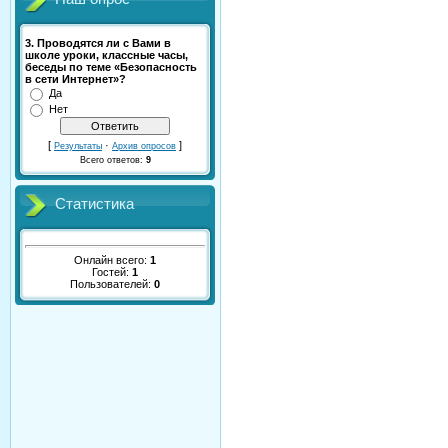
3. Проводятся ли с Вами в
школе уроки, классные часы,
беседы по теме «Безопасность
в сети Интернет»?
Да
Нет
[
·
]
Результаты
Архив опросов
Всего ответов:
9
Статистика
Онлайн всего:
1
Гостей:
1
Пользователей:
0