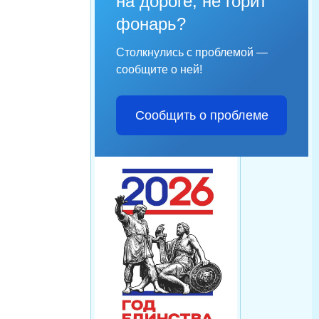
на дороге, не горит
фонарь?
Столкнулись с проблемой —
сообщите о ней!
Сообщить о проблеме