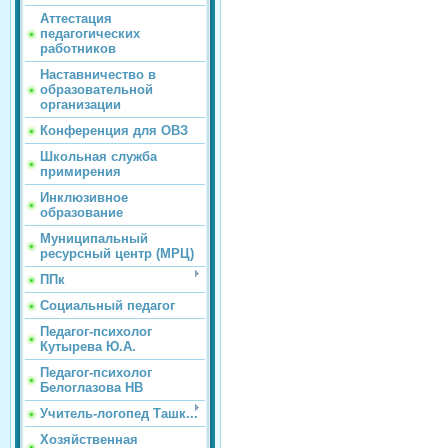
Аттестация
педагогических
работников
Наставничество в
образовательной
организации
Конференция для ОВЗ
Школьная служба
примирения
Инклюзивное
образование
Муниципальный
ресурсный центр (МРЦ)
ППк
Социальный педагог
Педагог-психолог
Кутырева Ю.А.
Педагог-психолог
Белоглазова НВ
Учитель-логопед Ташк...
Хозяйственная