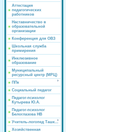
Аттестация
педагогических
работников
Наставничество в
образовательной
организации
Конференция для ОВЗ
Школьная служба
примирения
Инклюзивное
образование
Муниципальный
ресурсный центр (МРЦ)
ППк
Социальный педагог
Педагог-психолог
Кутырева Ю.А.
Педагог-психолог
Белоглазова НВ
Учитель-логопед Ташк...
Хозяйственная