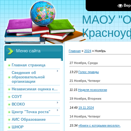
Вер
МАОУ "О
Красноу
Меню сайта
Главная
»
2024
»
Ноябрь
27 Ноября, Среда
Главная страница
13:23
Голос правды
Сведения об
образовательной
21 Ноября, Четверг
организации
Независимая оценка к...
11:15
Неделя психологии
СОУТ
19 Ноября, Вторник
ВСОКО
14:49
19.11.2024
Центр "Точка роста"
14 Ноября, Четверг
АИС Образование
15:34
«Книги с которыми весело».
ШНОР