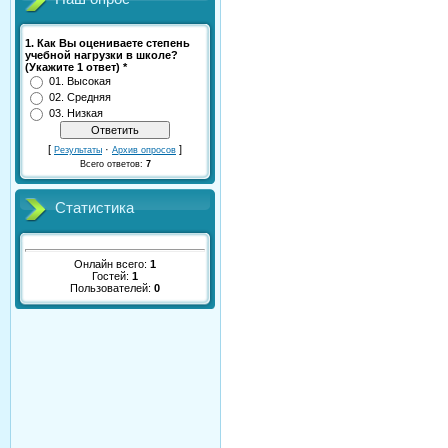
1. Как Вы оцениваете степень
учебной нагрузки в школе?
(Укажите 1 ответ) *
01. Высокая
02. Средняя
03. Низкая
[
·
]
Результаты
Архив опросов
Всего ответов:
7
Статистика
Онлайн всего:
1
Гостей:
1
Пользователей:
0