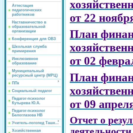
хозяйствен
Аттестация
педагогических
от 22 ноябр
работников
Наставничество в
образовательной
План финан
организации
Конференция для ОВЗ
хозяйствен
Школьная служба
примирения
от 02 февра
Инклюзивное
образование
Муниципальный
План финан
ресурсный центр (МРЦ)
ППк
хозяйствен
Социальный педагог
Педагог-психолог
от 09 апрел
Кутырева Ю.А.
Педагог-психолог
Белоглазова НВ
Отчет о резу
Учитель-логопед Ташк...
деятельности
Хозяйственная