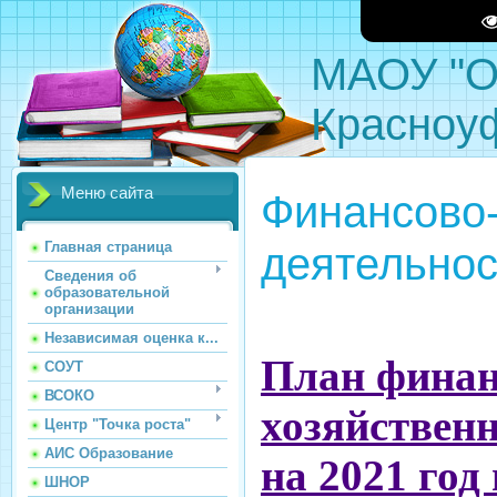
МАОУ "О
Красноу
Меню сайта
Финансово-
деятельнос
Главная страница
Сведения об
образовательной
организации
Независимая оценка к...
План финан
СОУТ
ВСОКО
хозяйствен
Центр "Точка роста"
АИС Образование
на 2021 год
ШНОР