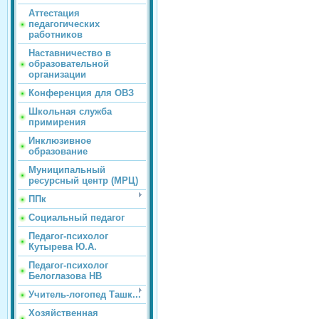
Аттестация
педагогических
работников
Наставничество в
образовательной
организации
Конференция для ОВЗ
Школьная служба
примирения
Инклюзивное
образование
Муниципальный
ресурсный центр (МРЦ)
ППк
Социальный педагог
Педагог-психолог
Кутырева Ю.А.
Педагог-психолог
Белоглазова НВ
Учитель-логопед Ташк...
Хозяйственная