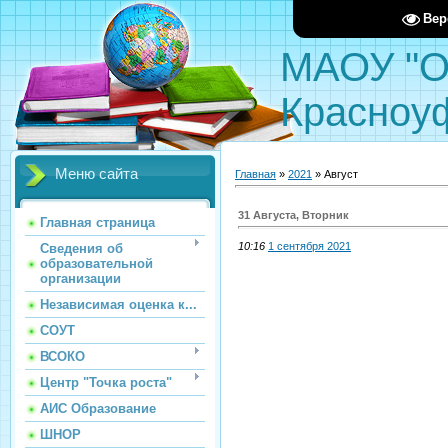
Вер
МАОУ "О
Красноу
Меню сайта
Главная
»
2021
»
Август
31 Августа, Вторник
Главная страница
10:16
1 сентября 2021
Сведения об
образовательной
организации
Независимая оценка к...
СОУТ
ВСОКО
Центр "Точка роста"
АИС Образование
ШНОР