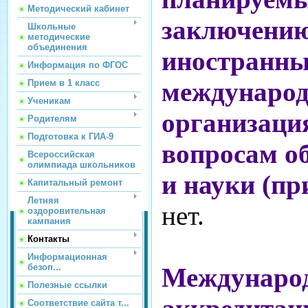
Методический кабинет
заключению
Школьные
методические
объединения
иностранны
Информация по ФГОС
междунаро
Прием в 1 класс
Ученикам
организаци
Родителям
Подготовка к ГИА-9
вопросам о
Всероссийская
олимпиада школьников
и науки (пр
Капитальный ремонт
Летняя
нет.
оздоровительная
кампания
Контакты
Информационная
безоп...
Междунаро
Полезные ссылки
Соответствие сайта т...