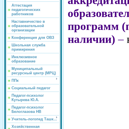
аккредитац
Аттестация
образовате
педагогических
работников
Наставничество в
программ (
образовательной
организации
наличии)
–
Конференция для ОВЗ
Школьная служба
примирения
Инклюзивное
образование
Муниципальный
ресурсный центр (МРЦ)
ППк
Социальный педагог
Педагог-психолог
Кутырева Ю.А.
Педагог-психолог
Белоглазова НВ
Учитель-логопед Ташк...
Хозяйственная