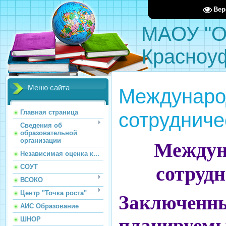
Вер
МАОУ "О
Красноу
Меню сайта
Междунаро
сотрудниче
Главная страница
Сведения об
образовательной
организации
Междун
Независимая оценка к...
сотруд
СОУТ
ВСОКО
Центр "Точка роста"
Заключенны
АИС Образование
планируемы
ШНОР