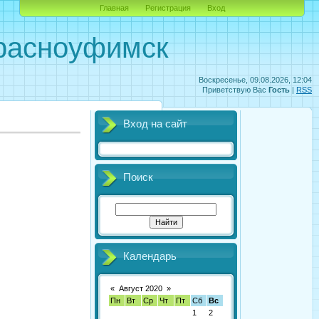
Главная
Регистрация
Вход
Красноуфимск
Воскресенье, 09.08.2026, 12:04
Приветствую Вас
Гость
|
RSS
Вход на сайт
Поиск
Календарь
«
Август 2020
»
Пн
Вт
Ср
Чт
Пт
Сб
Вс
1
2