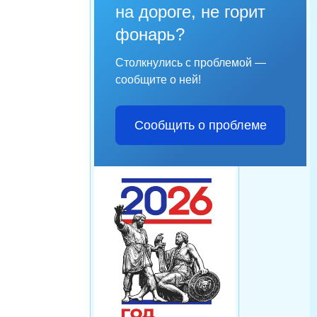
на дороге, не горит
фонарь?
Столкнулись с проблемой —
сообщите о ней!
Сообщить о проблеме