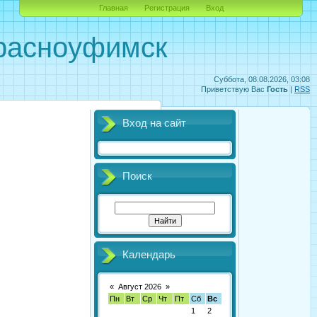
Главная
Регистрация
Вход
Красноуфимск
Суббота, 08.08.2026, 03:08
Приветствую Вас
Гость
|
RSS
Вход на сайт
Поиск
Календарь
«
Август 2026
»
Пн
Вт
Ср
Чт
Пт
Сб
Вс
1
2