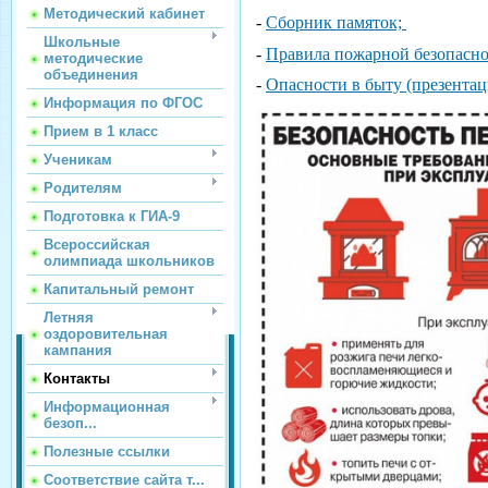
Методический кабинет
-
Сборник памяток;
Школьные
-
Правила пожарной безопаснос
методические
объединения
-
Опасности в быту (презентац
Информация по ФГОС
Прием в 1 класс
Ученикам
Родителям
Подготовка к ГИА-9
Всероссийская
олимпиада школьников
Капитальный ремонт
Летняя
оздоровительная
кампания
Контакты
Информационная
безоп...
Полезные ссылки
Соответствие сайта т...