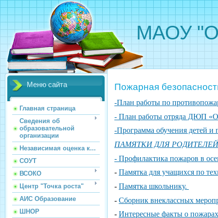
МАОУ "О
Меню сайта
Пожарная безопасност
-План работы по противопож
Главная страница
- План работы отряда ДЮП «
Сведения об
образовательной
-Программа обучения детей и 
организации
ПАМЯТКИ ДЛЯ РОДИТЕЛЕЙ по
Независимая оценка к...
- Профилактика пожаров в осе
СОУТ
-
Памятка для учащихся по тех
ВСОКО
-
Памятка школьнику.
Центр "Точка роста"
АИС Образование
-
Сборник внеклассных мероп
ШНОР
-
Интересные факты о пожарах