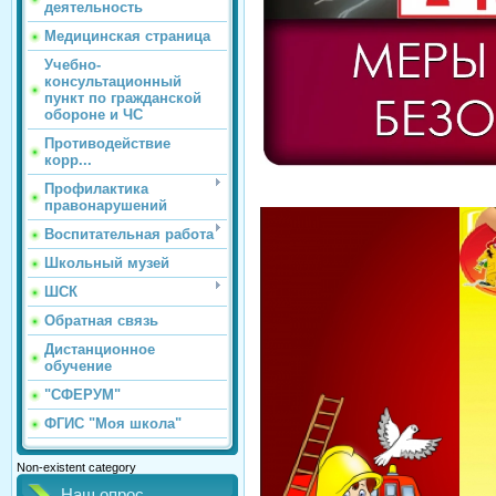
деятельность
Медицинская страница
Учебно-
консультационный
пункт по гражданской
обороне и ЧС
Противодействие
корр...
Профилактика
правонарушений
Воспитательная работа
Школьный музей
ШСК
Обратная связь
Дистанционное
обучение
"СФЕРУМ"
ФГИС "Моя школа"
Non-existent category
Наш опрос