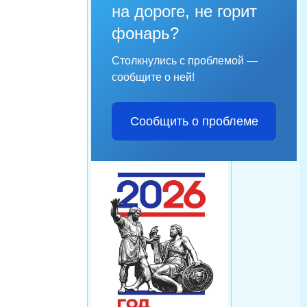
на дороге, не горит
фонарь?
Столкнулись с проблемой —
сообщите о ней!
Сообщить о проблеме