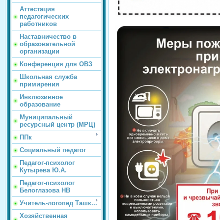
Аттестация
педагогических
работников
Наставничество в
образовательной
организации
Конференция для ОВЗ
Школьная служба
примирения
Инклюзивное
образование
Муниципальный
ресурсный центр (МРЦ)
ППк
Социальный педагог
Педагог-психолог
Кутырева Ю.А.
Педагог-психолог
Белоглазова НВ
Учитель-логопед Ташк...
Хозяйственная