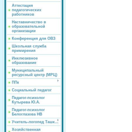
Аттестация
педагогических
работников
Наставничество в
образовательной
организации
Конференция для ОВЗ
Школьная служба
примирения
Инклюзивное
образование
Муниципальный
ресурсный центр (МРЦ)
ППк
Социальный педагог
Педагог-психолог
Кутырева Ю.А.
Педагог-психолог
Белоглазова НВ
Учитель-логопед Ташк...
Хозяйственная