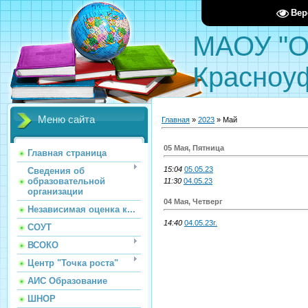
Вер
МАОУ "О
Красноу
Меню сайта
Главная
»
2023
»
Май
05 Мая, Пятница
Главная страница
15:04
05.05.23
Сведения об
образовательной
11:30
04.05.23
организации
04 Мая, Четверг
Независимая оценка к...
14:40
04.05.23г.
СОУТ
ВСОКО
Центр "Точка роста"
АИС Образование
ШНОР