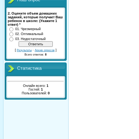
2. Оцените объем домашних
заданий, которые получает Ваш
ребенок в школе: (Укажите 1
ответ) *
01. Чрезмерный
02. Оптимальный
03. Недостаточный
[
·
]
Результаты
Архив опросов
Всего ответов:
8
Статистика
Онлайн всего:
1
Гостей:
1
Пользователей:
0