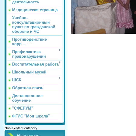
деятельность
Медицинская страница
Учебно-
консультационный
пункт по гражданской
обороне и ЧС
Противодействие
корр...
Профилактика
правонарушений
Воспитательная работа
Школьный музей
ШСК
Обратная связь
Дистанционное
обучение
"СФЕРУМ"
ФГИС "Моя школа"
Non-existent category
Наш опрос