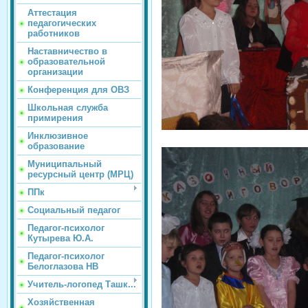
Аттестация
педагогических
работников
Наставничество в
образовательной
организации
Конференция для ОВЗ
Школьная служба
примирения
Инклюзивное
образование
Муниципальный
ресурсный центр (МРЦ)
ППк
Социальный педагог
Педагог-психолог
Кутырева Ю.А.
Педагог-психолог
Белоглазова НВ
Учитель-логопед Ташк...
Хозяйственная