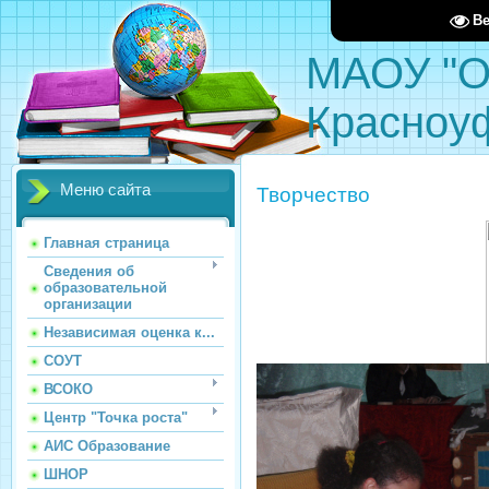
В
МАОУ "О
Красноу
Меню сайта
Творчество
Главная страница
Сведения об
образовательной
организации
Независимая оценка к...
СОУТ
ВСОКО
Центр "Точка роста"
АИС Образование
ШНОР