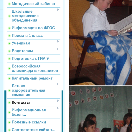
Методический кабинет
Школьные
методические
объединения
Информация по ФГОС
Прием в 1 класс
Ученикам
Родителям
Подготовка к ГИА-9
Всероссийская
олимпиада школьников
Капитальный ремонт
Летняя
оздоровительная
кампания
Контакты
Информационная
безоп...
Полезные ссылки
Соответствие сайта т...