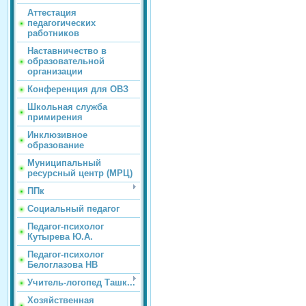
Аттестация
педагогических
работников
Наставничество в
образовательной
организации
Конференция для ОВЗ
Школьная служба
примирения
Инклюзивное
образование
Муниципальный
ресурсный центр (МРЦ)
ППк
Социальный педагог
Педагог-психолог
Кутырева Ю.А.
Педагог-психолог
Белоглазова НВ
Учитель-логопед Ташк...
Хозяйственная