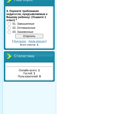
4. Оцените требования
педагогов, предъявляемые к
Вашему ребенку: (Укажите 1
ответ) *
01. Завышенные
02. Оптимальные
03. Заниженные
[
·
]
Результаты
Архив опросов
Всего ответов:
3
Статистика
Онлайн всего:
1
Гостей:
1
Пользователей:
0