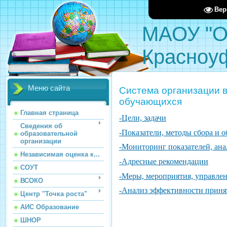
Вер
МАОУ "О
Красноу
Меню сайта
Система организации 
обучающихся
Главная страница
-Цели, задачи
Сведения об
-Показатели, методы сбора и 
образовательной
организации
-Мониторинг показателей, ана
Независимая оценка к...
-Адресные рекомендации
СОУТ
-Меры, мероприятия, управле
ВСОКО
-Анализ эффективности приня
Центр "Точка роста"
АИС Образование
ШНОР