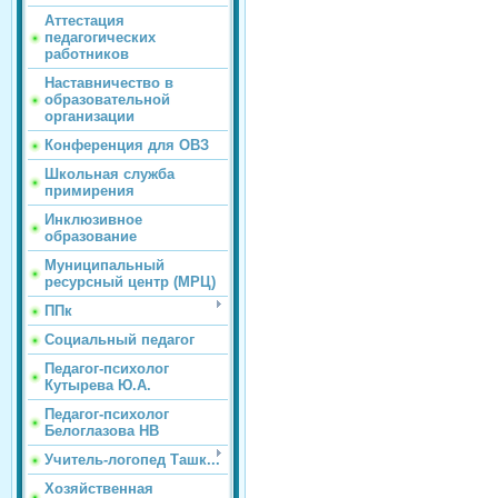
Аттестация
педагогических
работников
Наставничество в
образовательной
организации
Конференция для ОВЗ
Школьная служба
примирения
Инклюзивное
образование
Муниципальный
ресурсный центр (МРЦ)
ППк
Социальный педагог
Педагог-психолог
Кутырева Ю.А.
Педагог-психолог
Белоглазова НВ
Учитель-логопед Ташк...
Хозяйственная