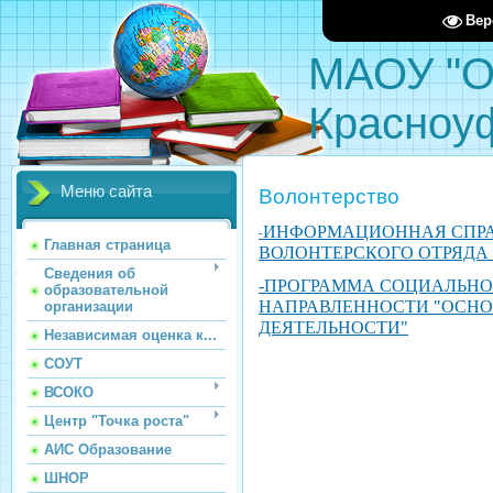
Вер
МАОУ "О
Красноу
Меню сайта
Волонтерство
ИНФОРМАЦИОННАЯ СПРА
-
Главная страница
ВОЛОНТЕРСКОГО ОТРЯДА 
Сведения об
-ПРОГРАММА СОЦИАЛЬНО
образовательной
НАПРАВЛЕННОСТИ "ОСН
организации
ДЕЯТЕЛЬНОСТИ"
Независимая оценка к...
СОУТ
ВСОКО
Центр "Точка роста"
АИС Образование
ШНОР