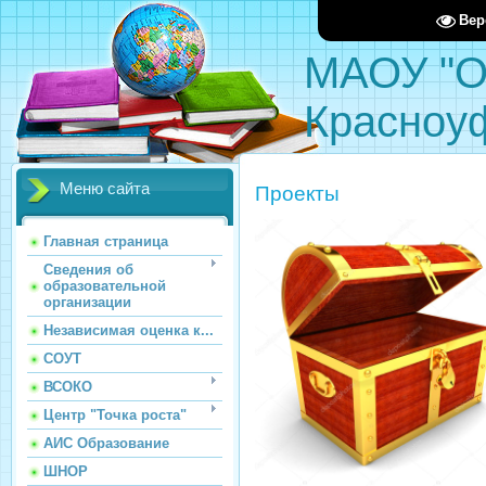
Вер
МАОУ "О
Красноу
Меню сайта
Проекты
Главная страница
Сведения об
образовательной
организации
Независимая оценка к...
СОУТ
ВСОКО
Центр "Точка роста"
АИС Образование
ШНОР