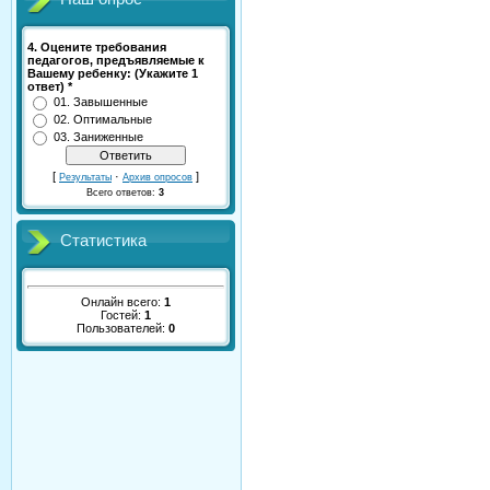
4. Оцените требования
педагогов, предъявляемые к
Вашему ребенку: (Укажите 1
ответ) *
01. Завышенные
02. Оптимальные
03. Заниженные
[
·
]
Результаты
Архив опросов
Всего ответов:
3
Статистика
Онлайн всего:
1
Гостей:
1
Пользователей:
0