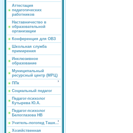
Аттестация
педагогических
работников
Наставничество в
образовательной
организации
Конференция для ОВЗ
Школьная служба
примирения
Инклюзивное
образование
Муниципальный
ресурсный центр (МРЦ)
ППк
Социальный педагог
Педагог-психолог
Кутырева Ю.А.
Педагог-психолог
Белоглазова НВ
Учитель-логопед Ташк...
Хозяйственная