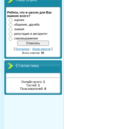
Ребята, что в школе для Вас
важнее всего?
оценки
общение, дружба
знания
репутация и авторитет
самовыражение
[
·
]
Результаты
Архив опросов
Всего ответов:
55
Статистика
Онлайн всего:
1
Гостей:
1
Пользователей:
0