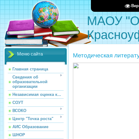
Вер
МАОУ "О
Красноу
Меню сайта
Методическая литерат
Главная страница
Сведения об
образовательной
организации
Независимая оценка к...
СОУТ
ВСОКО
Центр "Точка роста"
АИС Образование
ШНОР