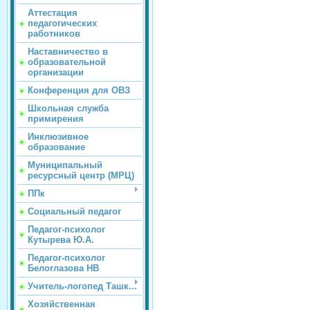
Аттестация
педагогических
работников
Наставничество в
образовательной
организации
Конференция для ОВЗ
Школьная служба
примирения
Инклюзивное
образование
Муниципальный
ресурсный центр (МРЦ)
ППк
Социальный педагог
Педагог-психолог
Кутырева Ю.А.
Педагог-психолог
Белоглазова НВ
Учитель-логопед Ташк...
Хозяйственная