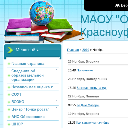
Вер
МАОУ "О
Красноу
Меню сайта
Главная
»
2019
»
Ноябрь
26 Ноября, Вторник
Главная страница
15:48
Положение
Сведения об
образовательной
25 Ноября, Понедельник
организации
Независимая оценка к...
13:18
Безопасность на жд.
СОУТ
22 Ноября, Пятница
ВСОКО
09:55
Ко Дню Матери!
Центр "Точка роста"
19 Ноября, Вторник
АИС Образование
11:23
Как каникулы начнёшь!
ШНОР