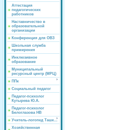
Аттестация
педагогических
работников
Наставничество в
образовательной
организации
Конференция для ОВЗ
Школьная служба
примирения
Инклюзивное
образование
Муниципальный
ресурсный центр (МРЦ)
ППк
Социальный педагог
Педагог-психолог
Кутырева Ю.А.
Педагог-психолог
Белоглазова НВ
Учитель-логопед Ташк...
Хозяйственная