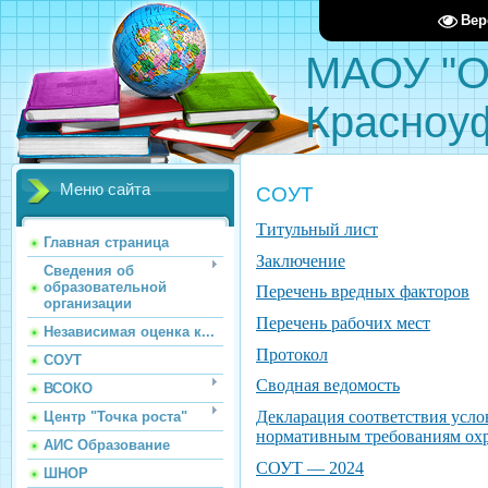
Вер
МАОУ "О
Красноу
Меню сайта
СОУТ
Титульный лист
Главная страница
Заключение
Сведения об
образовательной
Перечень вредных факторов
организации
Перечень рабочих мест
Независимая оценка к...
Протокол
СОУТ
Сводная ведомость
ВСОКО
Декларация соответствия усло
Центр "Точка роста"
нормативным требованиям охр
АИС Образование
СОУТ — 2024
ШНОР