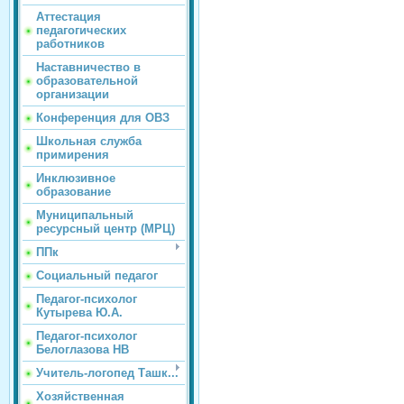
Аттестация
педагогических
работников
Наставничество в
образовательной
организации
Конференция для ОВЗ
Школьная служба
примирения
Инклюзивное
образование
Муниципальный
ресурсный центр (МРЦ)
ППк
Социальный педагог
Педагог-психолог
Кутырева Ю.А.
Педагог-психолог
Белоглазова НВ
Учитель-логопед Ташк...
Хозяйственная