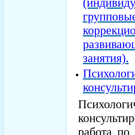
(индиви
групповы
коррекци
развиваю
занятия).
Психолог
консульти
Психологи
консультир
работа по