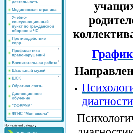
учащих
деятельность
Медицинская страница
родител
Учебно-
консультационный
пункт по гражданской
коллектив
обороне и ЧС
Противодействие
корр...
График
Профилактика
правонарушений
Воспитательная работа
Направлен
Школьный музей
ШСК
Психолог
Обратная связь
Дистанционное
диагности
обучение
"СФЕРУМ"
ФГИС "Моя школа"
Психологи
Non-existent category
диагности
Наш опрос