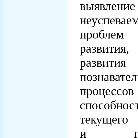
выявлен
неуспеваем
проблем 
развити
развития
познавате
проце
способнос
текущего 
и псих