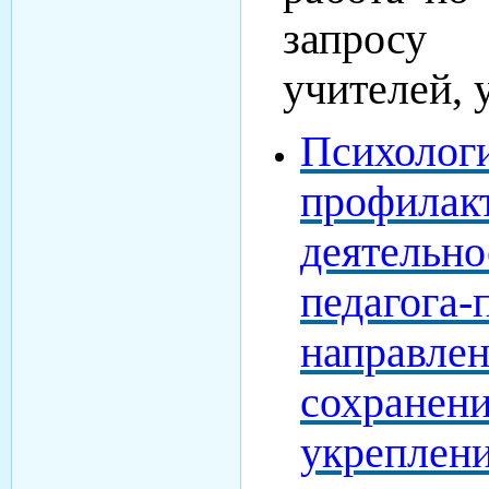
запросу 
учителей, 
Психолог
профила
деятельно
педагога-
направл
сохранени
укреп