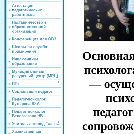
Аттестация
педагогических
работников
Наставничество в
образовательной
организации
Конференция для ОВЗ
Школьная служба
примирения
Основна
Инклюзивное
образование
психолог
Муниципальный
ресурсный центр (МРЦ)
— осущ
ППк
Социальный педагог
псих
Педагог-психолог
Кутырева Ю.А.
педаго
Педагог-психолог
Белоглазова НВ
сопровож
Учитель-логопед Ташк...
Хозяйственная