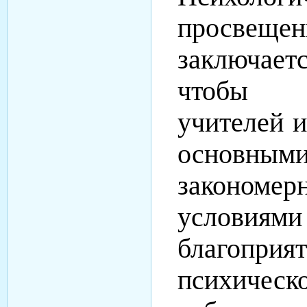
просвещен
заключае
чтобы 
учителей и
основным
закономе
условиями
благоприя
психическ