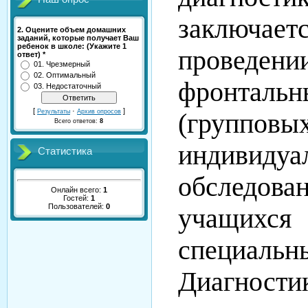
заключ
2. Оцените объем домашних
заданий, которые получает Ваш
ребенок в школе: (Укажите 1
проведени
ответ) *
01. Чрезмерный
02. Оптимальный
фронтальн
03. Недостаточный
[
·
]
Результаты
Архив опросов
(групп
Всего ответов:
8
индивидуа
Статистика
обследова
Онлайн всего:
1
Гостей:
1
Пользователей:
0
учащихся
специальн
Диагности