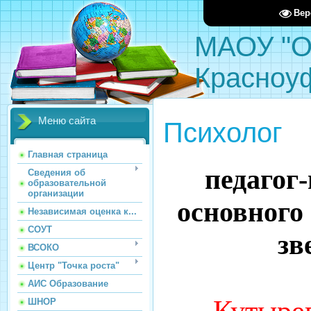
Вер
МАОУ "О
Красноу
Меню сайта
Психолог
Главная страница
педагог
Сведения об
образовательной
организации
основного
Независимая оценка к...
СОУТ
зв
ВСОКО
Центр "Точка роста"
АИС Образование
Кутыре
ШНОР