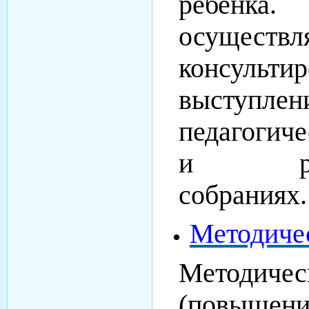
ребен
осуществл
консультир
выступ
педагогиче
и роди
собраниях.
Методичес
Методиче
(повышени