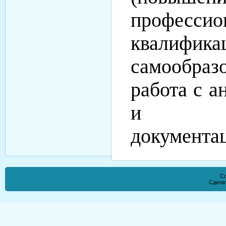
профессио
квалифика
самообразо
работа с а
и от
документац
Co
Сдела