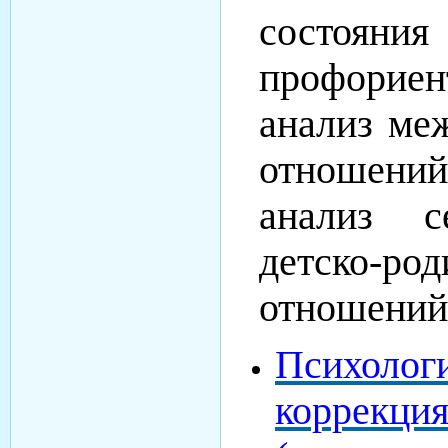
состояни
профориен
анализ ме
отношени
анализ 
детско-род
отношений
Психолог
коррекци