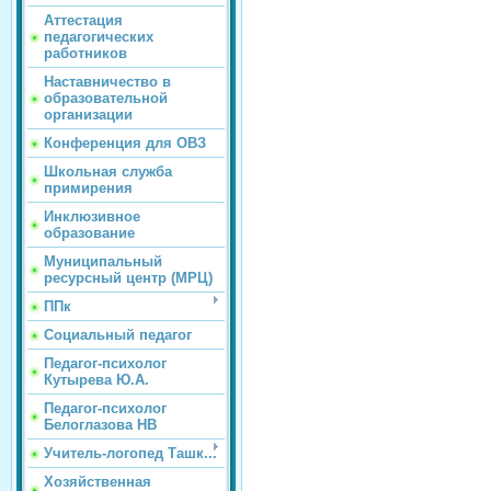
Аттестация
педагогических
работников
Наставничество в
образовательной
организации
Конференция для ОВЗ
Школьная служба
примирения
Инклюзивное
образование
Муниципальный
ресурсный центр (МРЦ)
ППк
Социальный педагог
Педагог-психолог
Кутырева Ю.А.
Педагог-психолог
Белоглазова НВ
Учитель-логопед Ташк...
Хозяйственная