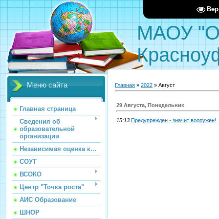
Вер
МАОУ "О
Красноу
Меню сайта
Главная
»
2022
»
Август
29 Августа, Понедельник
Главная страница
15:13
Предупрежден - значит вооружен!
Сведения об
образовательной
организации
Независимая оценка к...
СОУТ
ВСОКО
Центр "Точка роста"
АИС Образование
ШНОР