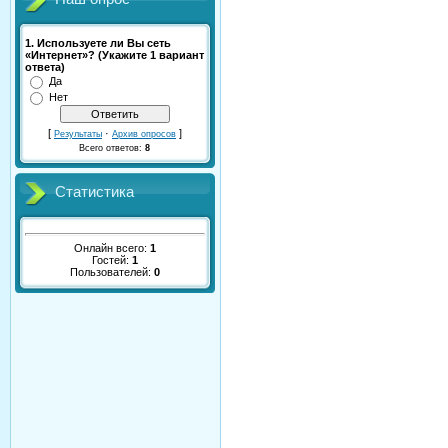
1. Используете ли Вы сеть
«Интернет»? (Укажите 1 вариант
ответа)
Да
Нет
[
·
]
Результаты
Архив опросов
Всего ответов:
8
Статистика
Онлайн всего:
1
Гостей:
1
Пользователей:
0